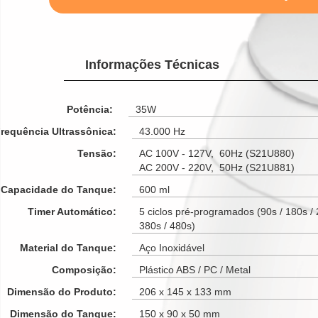
Informações Técnicas
Potência:
35W
requência Ultrassônica:
43.000 Hz
Tensão:
AC 100V - 127V, 60Hz (S21U880)
AC 200V - 220V, 50Hz (S21U881)
Capacidade do Tanque:
600 ml
Timer Automático:
5 ciclos pré-programados (90s / 180s / 
380s / 480s)
Material do Tanque:
Aço Inoxidável
Composição:
Plástico ABS / PC / Metal
Dimensão do Produto:
206 x 145 x 133 mm
Dimensão do Tanque:
150 x 90 x 50 mm