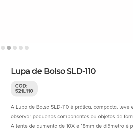
Slide 2 of 5.
Lupa de Bolso SLD-110
COD:
S21L110
A Lupa de Bolso SLD-110 é prática, compacta, leve e
observar pequenos componentes ou objetos de for
A lente de aumento de 10X e 18mm de diâmetro é perf